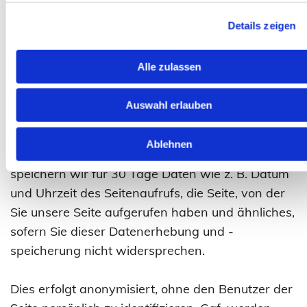
oder eines Dritten erforderlich ist, sofern nicht die
Interessen oder Grundrechte und Grundfreiheiten
Details zeigen
der betroffenen Person, die den Schutz
personenbezogener Daten erfordern,
Alle zulassen
überwiegen.
Auswahl erlauben
Erhebung und Speicherung von Nutzungsdaten
Ablehnen
Zur Optimierung unserer Webseite sammeln und
speichern wir für 30 Tage Daten wie z. B. Datum
und Uhrzeit des Seitenaufrufs, die Seite, von der
Sie unsere Seite aufgerufen haben und ähnliches,
sofern Sie dieser Datenerhebung und -
speicherung nicht widersprechen.
Dies erfolgt anonymisiert, ohne den Benutzer der